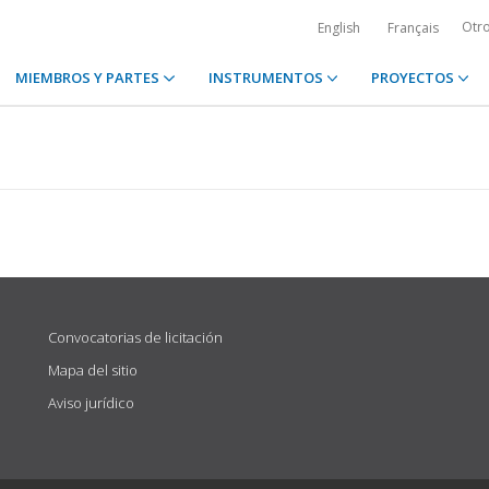
Otr
English
Français
MIEMBROS Y PARTES
INSTRUMENTOS
PROYECTOS
Convocatorias de licitación
Mapa del sitio
Aviso jurídico