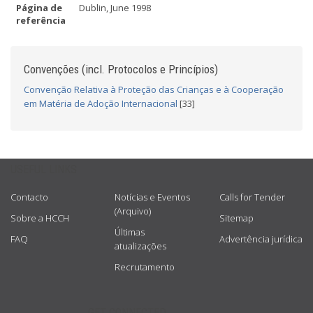
Página de
Dublin, June 1998
referência
Convenções (incl. Protocolos e Princípios)
Convenção Relativa à Proteção das Crianças e à Cooperação
em Matéria de Adoção Internacional
[33]
USEFUL LINKS
Contacto
Notícias e Eventos
Calls for Tender
(Arquivo)
Sobre a HCCH
Sitemap
Últimas
FAQ
Advertência jurídica
atualizações
Recrutamento
GET CONNECTED