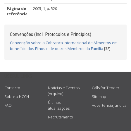
Página de
2005, 1, p. 520
referência
Convenções (incl. Protocolos e Princípios)
Convenção sobre a Cobrança Internacional de Alimentos em
benefício dos Filhos e de outros Membros da Família
[38]
USEFUL LINKS
Contacto
Notícias e Eventos
Calls for Tender
(Arquivo)
Sobre a HCCH
Sitemap
Últimas
FAQ
Advertência jurídica
atualizações
Recrutamento