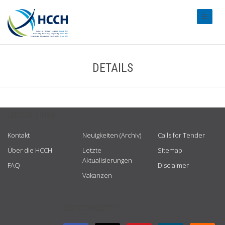
#transl
DETAILS
USEFUL LINKS
Kontakt
Neuigkeiten (Archiv)
Calls for Tender
Über die HCCH
Letzte
Sitemap
Aktualisierungen
FAQ
Disclaimer
Vakanzen
GET CONNECTED