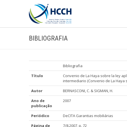
BIBLIOGRAFIA
Bibliografia
Título
Convenio de La Haya sobre la ley apl
intermediario (Convenio de La Haya 
Autor
BERNASCONI, C. & SIGMAN, H.
Ano de
2007
publicação
Periódico
DeCITA Garantias mobiliárias
Página de
7/8.2007, p. 72