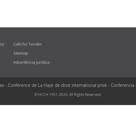
vo)
Calls for Tender
Sitemap
Advertência jurídica
aw - Conférence de La Haye de droit international privé - Conferencia
© HCCH 1951-2026. All Rights Reserved.