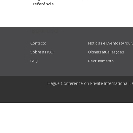
referência
USEFUL LINKS
Contacto
Notícias e Eventos (Arqui
Sobre a HCCH
Últimas atualizações
FAQ
Recrutamento
Hague Conference on Private International L