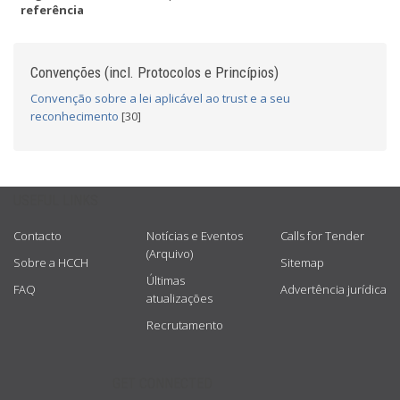
referência
Convenções (incl. Protocolos e Princípios)
Convenção sobre a lei aplicável ao trust e a seu
reconhecimento
[30]
USEFUL LINKS
Contacto
Notícias e Eventos
Calls for Tender
(Arquivo)
Sobre a HCCH
Sitemap
Últimas
FAQ
Advertência jurídica
atualizações
Recrutamento
GET CONNECTED