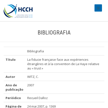
#transl
BIBLIOGRAFIA
Bibliografia
Título
La fiducie française face aux expériences
étrangères et à la convention de La Haye relative
au « trust »
Autor
WITZ, C.
Ano de
2007
publicação
Periódico
Recueil Dalloz
Página de
24 mai 2007, p. 1369