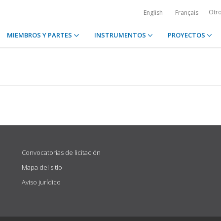
Otr
English
Français
MIEMBROS Y PARTES
INSTRUMENTOS
PROYECTOS
Convocatorias de licitación
Mapa del sitio
Aviso jurídico