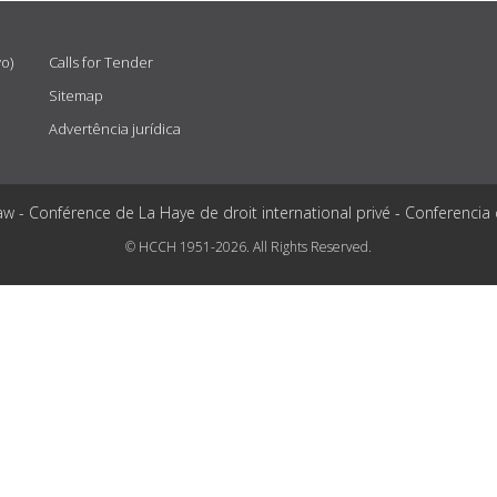
vo)
Calls for Tender
Sitemap
Advertência jurídica
aw - Conférence de La Haye de droit international privé - Conferencia
© HCCH 1951-2026. All Rights Reserved.