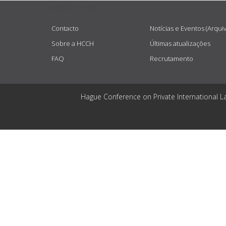
USEFUL LINKS
Contacto
Notícias e Eventos (Arqui
Sobre a HCCH
Últimas atualizações
FAQ
Recrutamento
Hague Conference on Private International L