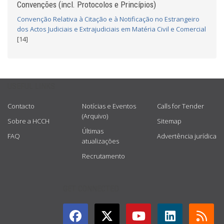
Convenções (incl. Protocolos e Princípios)
Convenção Relativa à Citação e à Notificação no Estrangeiro
dos Actos Judiciais e Extrajudiciais em Matéria Civil e Comercial
[14]
USEFUL LINKS
Contacto
Notícias e Eventos
Calls for Tender
(Arquivo)
Sobre a HCCH
Sitemap
Últimas
FAQ
Advertência jurídica
atualizações
Recrutamento
GET CONNECTED