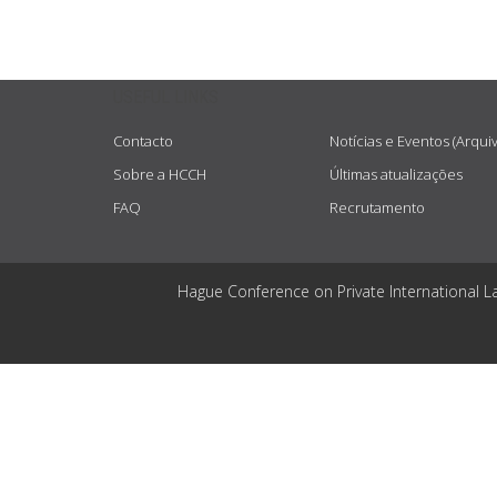
USEFUL LINKS
Contacto
Notícias e Eventos (Arqui
Sobre a HCCH
Últimas atualizações
FAQ
Recrutamento
Hague Conference on Private International L