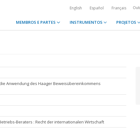
Out
English
Español
Français
MEMBROS E PARTES
INSTRUMENTOS
PROJETOS
er die Anwendung des Haager Beweisübereinkommens
etriebs-Beraters : Recht der internationalen Wirtschaft