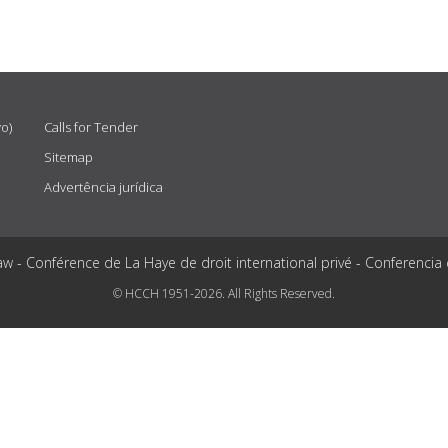
vo)
Calls for Tender
Sitemap
Advertência jurídica
aw - Conférence de La Haye de droit international privé - Conferencia
© HCCH 1951-2026. All Rights Reserved.