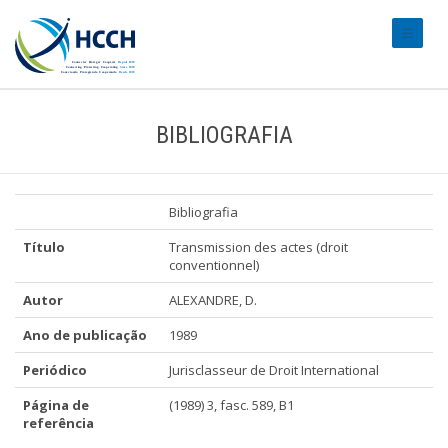
#transl
BIBLIOGRAFIA
Bibliografia
Título
Transmission des actes (droit
conventionnel)
Autor
ALEXANDRE, D.
Ano de publicação
1989
Periódico
Jurisclasseur de Droit International
Página de
(1989) 3, fasc. 589, B1
referência