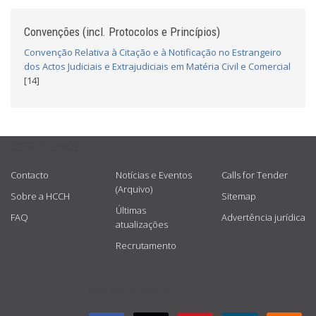
Convenções (incl. Protocolos e Princípios)
Convenção Relativa à Citação e à Notificação no Estrangeiro
dos Actos Judiciais e Extrajudiciais em Matéria Civil e Comercial
[14]
USEFUL LINKS
Contacto
Notícias e Eventos
Calls for Tender
(Arquivo)
Sobre a HCCH
Sitemap
Últimas
FAQ
Advertência jurídica
atualizações
Recrutamento
GET CONNECTED