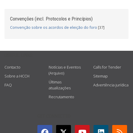
Convenções (incl. Protocolos e Princípios)
Convenção sobre os acordos de eleição do foro
[37]
USEFUL LINKS
Contacto
Notícias e Eventos
Calls for Tender
(Arquivo)
Sobre a HCCH
Sitemap
Últimas
FAQ
Advertência jurídica
atualizações
Recrutamento
GET CONNECTED