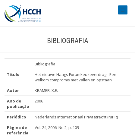
#transl
BIBLIOGRAFIA
Bibliografia
Título
Het nieuwe Haags Forumkeuzeverdrag - Een
welkom compromis met vallen en opstaan
Autor
KRAMER, X.E.
Ano de
2006
publicação
Periódico
Nederlands Internationaal Privaatrecht (NIPR)
Página de
Vol. 24, 2006, No 2, p. 109
referência