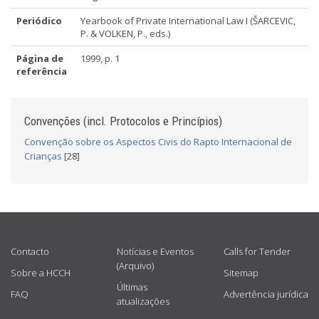
Periódico
Yearbook of Private International Law I (ŠARCEVIC,
P. & VOLKEN, P., eds.)
Página de
1999, p. 1
referência
Convenções (incl. Protocolos e Princípios)
Convenção sobre os Aspectos Civis do Rapto Internacional de
Crianças
[28]
USEFUL LINKS
Contacto
Notícias e Eventos
Calls for Tender
(Arquivo)
Sobre a HCCH
Sitemap
Últimas
FAQ
Advertência jurídica
atualizações