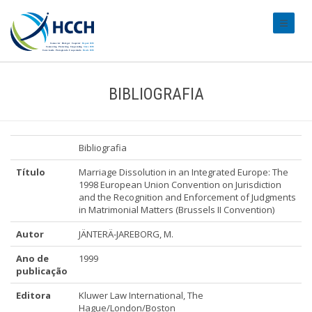
#transl
BIBLIOGRAFIA
Bibliografia
Título
Marriage Dissolution in an Integrated Europe: The
1998 European Union Convention on Jurisdiction
and the Recognition and Enforcement of Judgments
in Matrimonial Matters (Brussels II Convention)
Autor
JÄNTERÄ-JAREBORG, M.
Ano de
1999
publicação
Editora
Kluwer Law International, The
Hague/London/Boston