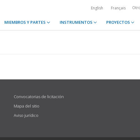
Otr
English
Français
MIEMBROS Y PARTES
INSTRUMENTOS
PROYECTOS
Convocatorias de licitación
Mapa del sitio
Aviso jurídico