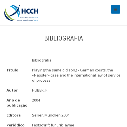
#transl
BIBLIOGRAFIA
Bibliografia
Título
Playing the same old song - German courts, the
«Napster» case and the international law of service
of process
Autor
HUBER, P.
Ano de
2004
publicação
Editora
Sellier, München 2004
Periódico
Festschrift für Erik Jayme