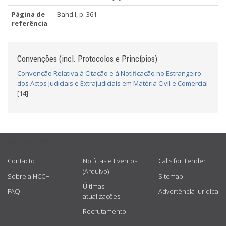
Página de
Band I, p. 361
referência
Convenções (incl. Protocolos e Princípios)
Convenção Relativa à Citação e à Notificação no Estrangeiro
dos Actos Judiciais e Extrajudiciais em Matéria Civil e Comercial
[14]
USEFUL LINKS
Contacto
Notícias e Eventos
Calls for Tender
(Arquivo)
Sobre a HCCH
Sitemap
Últimas
FAQ
Advertência jurídica
atualizações
Recrutamento