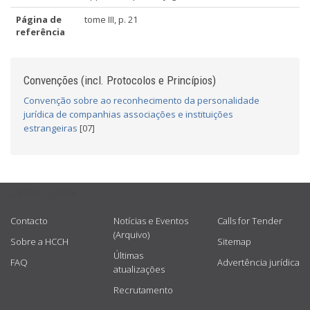
Página de
tome III, p. 21
referência
Convenções (incl. Protocolos e Princípios)
Convenção sobre ao reconhecimento da personalidade
jurídica de companhias associações e instituições
estrangeiras
[07]
USEFUL LINKS
Contacto
Notícias e Eventos
Calls for Tender
(Arquivo)
Sobre a HCCH
Sitemap
Últimas
FAQ
Advertência jurídica
atualizações
Recrutamento