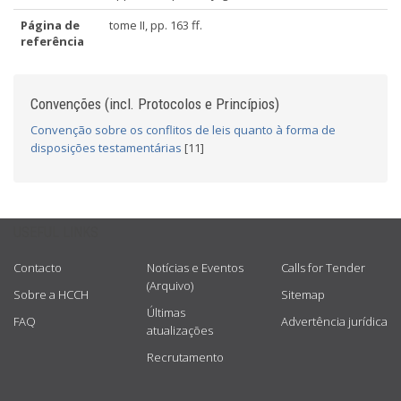
Página de
tome II, pp. 163 ff.
referência
Convenções (incl. Protocolos e Princípios)
Convenção sobre os conflitos de leis quanto à forma de
disposições testamentárias
[11]
USEFUL LINKS
Contacto
Notícias e Eventos
Calls for Tender
(Arquivo)
Sobre a HCCH
Sitemap
Últimas
FAQ
Advertência jurídica
atualizações
Recrutamento