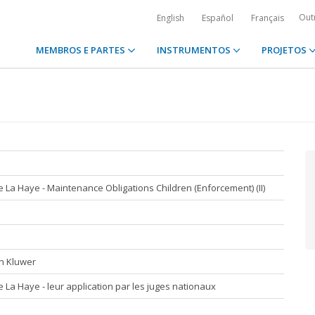
Out
English
Español
Français
MEMBROS E PARTES
INSTRUMENTOS
PROJETOS
 La Haye - Maintenance Obligations Children (Enforcement) (II)
en Kluwer
 La Haye - leur application par les juges nationaux