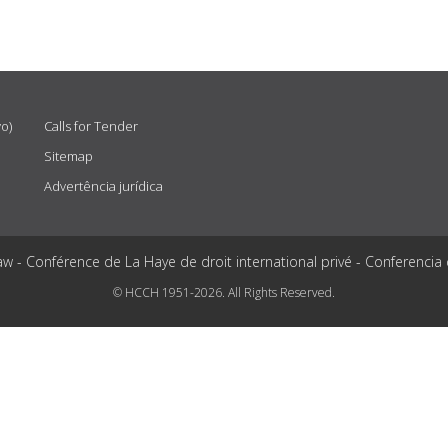
vo)
Calls for Tender
Sitemap
Advertência jurídica
aw - Conférence de La Haye de droit international privé - Conferencia
© HCCH 1951-2026. All Rights Reserved.