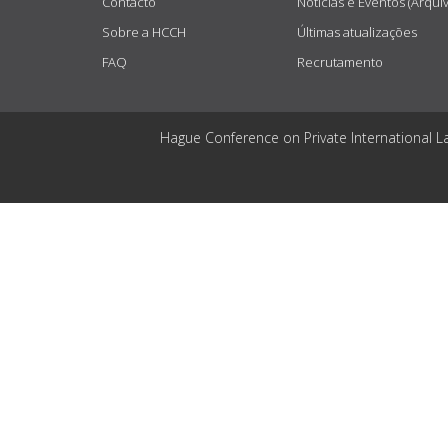
Contacto
Notícias e Eventos (Arqui
Sobre a HCCH
Últimas atualizações
FAQ
Recrutamento
Hague Conference on Private International L