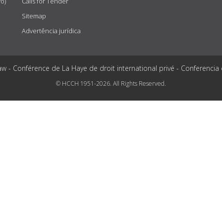
vo)
Calls for Tender
Sitemap
Advertência jurídica
aw - Conférence de La Haye de droit international privé - Conferencia
© HCCH 1951-2026. All Rights Reserved.