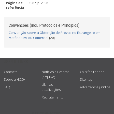
Página de
1987, p. 2396
referência
Convenções (incl. Protocolos e Princípios)
Convenção sobre a Obtenção de Provas no Estrangeiro em
Matéria Civil ou Comercial
[20]
USEFUL LINKS
Contacto
Notícias e Eventos
Calls for Tender
(Arquivo)
Sobre a HCCH
Sitemap
Últimas
FAQ
Advertência jurídica
atualizações
Recrutamento
GET CONNECTED