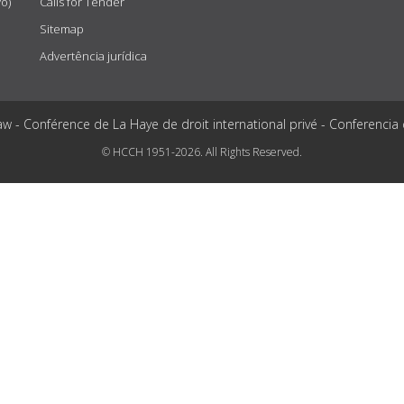
vo)
Calls for Tender
Sitemap
Advertência jurídica
aw - Conférence de La Haye de droit international privé - Conferencia
© HCCH 1951-2026. All Rights Reserved.