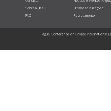
Contacto
Notícias e Eventos (Arqui
Sobre a HCCH
Últimas atualizações
FAQ
Recrutamento
Hague Conference on Private International L