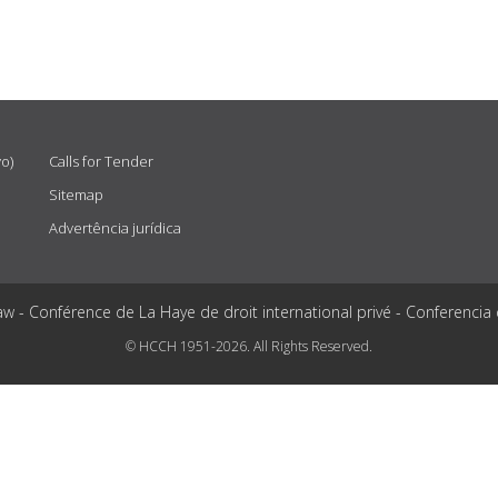
vo)
Calls for Tender
Sitemap
Advertência jurídica
aw - Conférence de La Haye de droit international privé - Conferencia
© HCCH 1951-2026. All Rights Reserved.