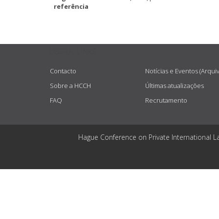
referência
USEFUL LINKS
Contacto
Notícias e Eventos (Arqui
Sobre a HCCH
Últimas atualizações
FAQ
Recrutamento
Hague Conference on Private International L