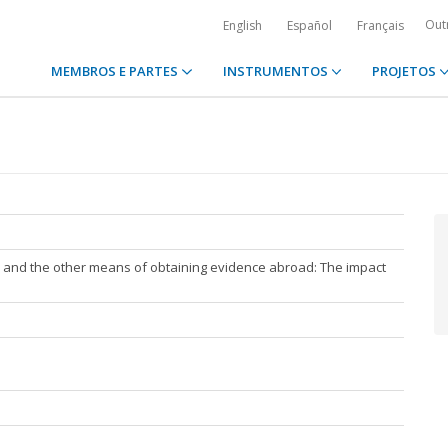
Out
English
Español
Français
MEMBROS E PARTES
INSTRUMENTOS
PROJETOS
y and the other means of obtaining evidence abroad: The impact