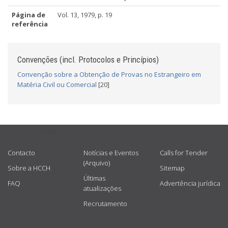
Página de
Vol. 13, 1979, p. 19
referência
Convenções (incl. Protocolos e Princípios)
Convenção sobre a Obtenção de Provas no Estrangeiro em
Matéria Civil ou Comercial
[20]
USEFUL LINKS
Contacto
Notícias e Eventos
Calls for Tender
(Arquivo)
Sobre a HCCH
Sitemap
Últimas
FAQ
Advertência jurídica
atualizações
Recrutamento