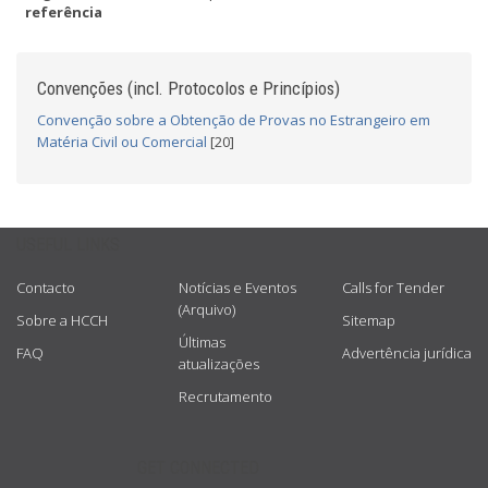
referência
Convenções (incl. Protocolos e Princípios)
Convenção sobre a Obtenção de Provas no Estrangeiro em
Matéria Civil ou Comercial
[20]
USEFUL LINKS
Contacto
Notícias e Eventos
Calls for Tender
(Arquivo)
Sobre a HCCH
Sitemap
Últimas
FAQ
Advertência jurídica
atualizações
Recrutamento
GET CONNECTED