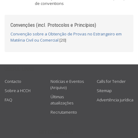
de conventions
Convenções (incl. Protocolos e Princípios)
Convenção sobre a Obtenção de Provas no Estrangeiro em
Matéria Civil ou Comercial
[20]
USEFUL LINKS
Contacto
Notícias e Eventos
Calls for Tender
(Arquivo)
Sobre a HCCH
Sitemap
Últimas
FAQ
Advertência jurídica
atualizações
Recrutamento
GET CONNECTED