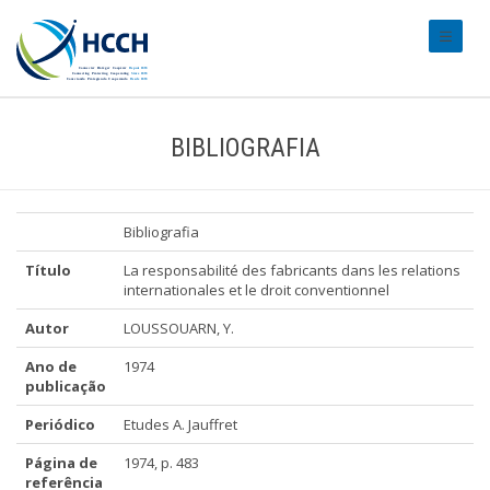
#transl
BIBLIOGRAFIA
Bibliografia
Título
La responsabilité des fabricants dans les relations
internationales et le droit conventionnel
Autor
LOUSSOUARN, Y.
Ano de
1974
publicação
Periódico
Etudes A. Jauffret
Página de
1974, p. 483
referência