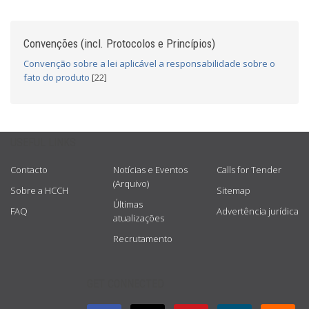
Convenções (incl. Protocolos e Princípios)
Convenção sobre a lei aplicável a responsabilidade sobre o
fato do produto
[22]
USEFUL LINKS
Contacto
Notícias e Eventos
Calls for Tender
(Arquivo)
Sobre a HCCH
Sitemap
Últimas
FAQ
Advertência jurídica
atualizações
Recrutamento
GET CONNECTED