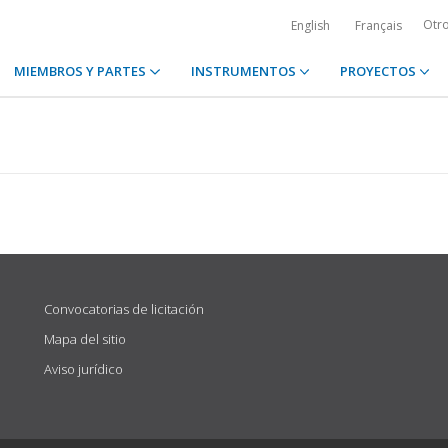
Otr
English
Français
MIEMBROS Y PARTES
INSTRUMENTOS
PROYECTOS
Convocatorias de licitación
Mapa del sitio
Aviso jurídico