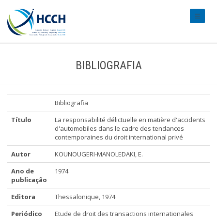
#transl
BIBLIOGRAFIA
Bibliografia
Título
La responsabilité délictuelle en matière d'accidents
d'automobiles dans le cadre des tendances
contemporaines du droit international privé
Autor
KOUNOUGERI-MANOLEDAKI, E.
Ano de
1974
publicação
Editora
Thessalonique, 1974
Periódico
Etude de droit des transactions internationales