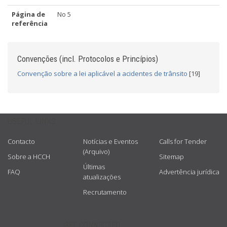
Página de
No 5
referência
Convenções (incl. Protocolos e Princípios)
Convenção sobre a lei aplicável a acidentes de trânsito
[19]
USEFUL LINKS
Contacto
Notícias e Eventos
Calls for Tender
(Arquivo)
Sobre a HCCH
Sitemap
Últimas
FAQ
Advertência jurídica
atualizações
Recrutamento
GET CONNECTED