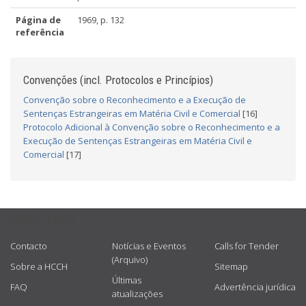
Página de
1969, p. 132
referência
Convenções (incl. Protocolos e Princípios)
Convenção sobre o Reconhecimento e a Execução de
Sentenças Estrangeiras em Matéria Civil e Comercial
[16]
Protocolo Adicional à Convenção sobre o Reconhecimento e a
Execução de Sentenças Estrangeiras em Matéria Civil e
Comercial
[17]
USEFUL LINKS
Contacto
Notícias e Eventos
Calls for Tender
(Arquivo)
Sobre a HCCH
Sitemap
Últimas
FAQ
Advertência jurídica
atualizações