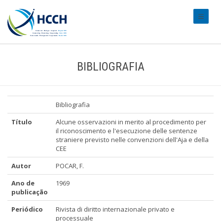
#transl
BIBLIOGRAFIA
Bibliografia
Título
Alcune osservazioni in merito al procedimento per
il riconoscimento e l'esecuzione delle sentenze
straniere previsto nelle convenzioni dell'Aja e della
CEE
Autor
POCAR, F.
Ano de
1969
publicação
Periódico
Rivista di diritto internazionale privato e
processuale