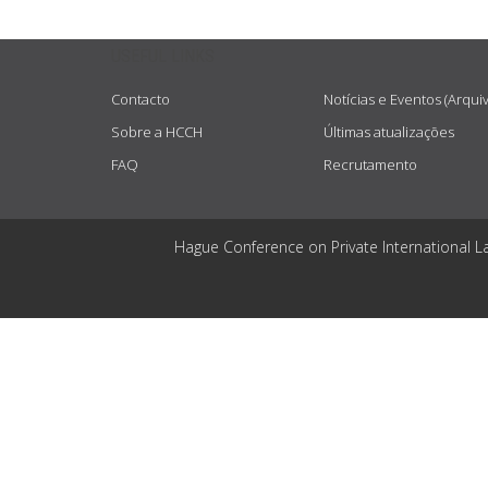
USEFUL LINKS
Contacto
Notícias e Eventos (Arqui
Sobre a HCCH
Últimas atualizações
FAQ
Recrutamento
Hague Conference on Private International L