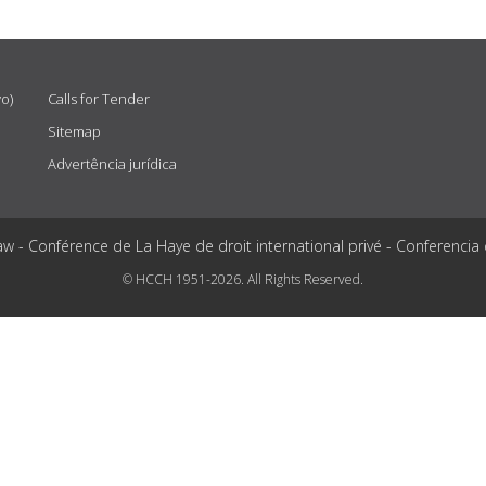
vo)
Calls for Tender
Sitemap
Advertência jurídica
aw - Conférence de La Haye de droit international privé - Conferencia
© HCCH 1951-2026. All Rights Reserved.