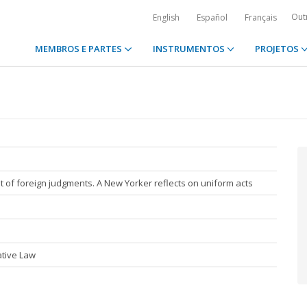
Out
English
Español
Français
MEMBROS E PARTES
INSTRUMENTOS
PROJETOS
 of foreign judgments. A New Yorker reflects on uniform acts
ative Law