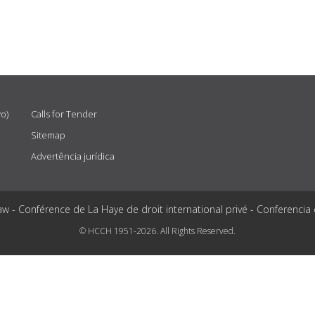
vo)
Calls for Tender
Sitemap
Advertência jurídica
aw - Conférence de La Haye de droit international privé - Conferencia
© HCCH 1951-2026. All Rights Reserved.