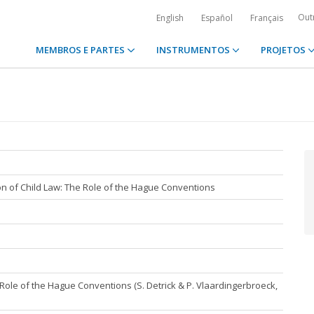
Out
English
Español
Français
MEMBROS E PARTES
INSTRUMENTOS
PROJETOS
on of Child Law: The Role of the Hague Conventions
 Role of the Hague Conventions (S. Detrick & P. Vlaardingerbroeck,