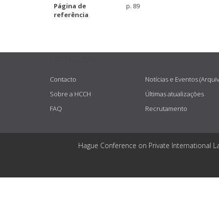
Página de
p. 89
referência
USEFUL LINKS
Contacto
Notícias e Eventos (Arqui
Sobre a HCCH
Últimas atualizações
FAQ
Recrutamento
Hague Conference on Private International L