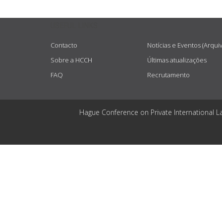
USEFUL LINKS
Contacto
Notícias e Eventos (Arqui
Sobre a HCCH
Últimas atualizações
FAQ
Recrutamento
Hague Conference on Private International L