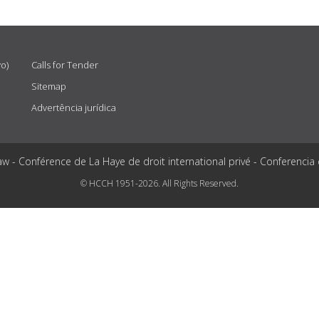
vo)
Calls for Tender
Sitemap
Advertência jurídica
aw - Conférence de La Haye de droit international privé - Conferencia
© HCCH 1951-2026. All Rights Reserved.