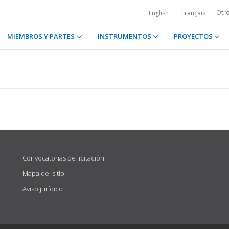
Otr
English
Français
MIEMBROS Y PARTES
INSTRUMENTOS
PROYECTOS
Convocatorias de licitación
Mapa del sitio
Aviso jurídico