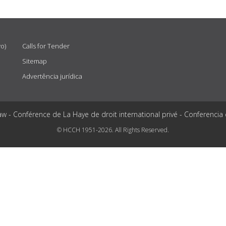
vo)
Calls for Tender
Sitemap
Advertência jurídica
aw - Conférence de La Haye de droit international privé - Conferencia
© HCCH 1951-2026. All Rights Reserved.