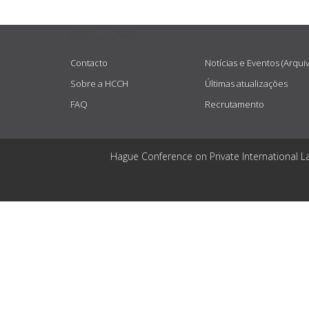
USEFUL LINKS
Contacto
Notícias e Eventos (Arqui
Sobre a HCCH
Últimas atualizações
FAQ
Recrutamento
Hague Conference on Private International L