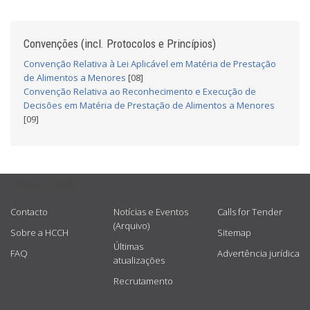
Convenções (incl. Protocolos e Princípios)
Convenção Relativa à Lei Aplicável em Matéria de Prestação
de Alimentos a Menores
[08]
Convenção Relativa ao Reconhecimento e Execução de
Decisões em Matéria de Prestação de Alimentos a Menores
[09]
USEFUL LINKS
Contacto
Notícias e Eventos
Calls for Tender
(Arquivo)
Sobre a HCCH
Sitemap
Últimas
FAQ
Advertência jurídica
atualizações
Recrutamento