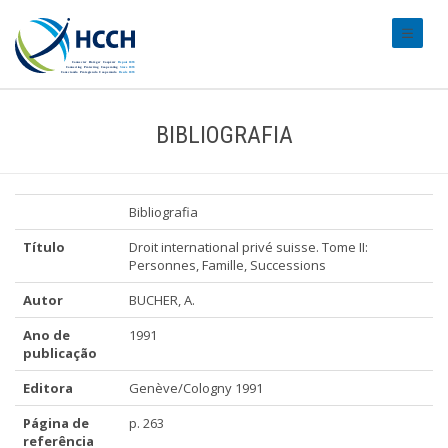
#transl
BIBLIOGRAFIA
Bibliografia
Título
Droit international privé suisse. Tome II:
Personnes, Famille, Successions
Autor
BUCHER, A.
Ano de
1991
publicação
Editora
Genève/Cologny 1991
Página de
p. 263
referência