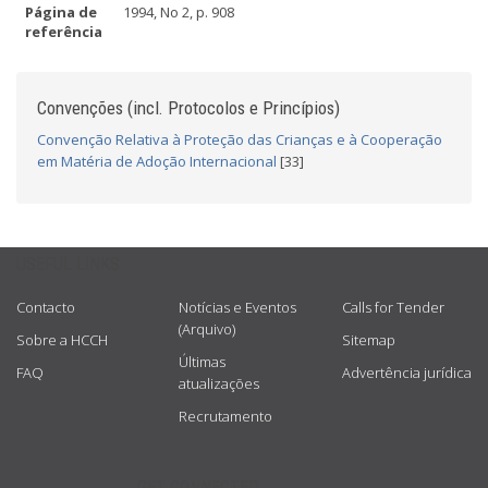
Página de
1994, No 2, p. 908
referência
Convenções (incl. Protocolos e Princípios)
Convenção Relativa à Proteção das Crianças e à Cooperação
em Matéria de Adoção Internacional
[33]
USEFUL LINKS
Contacto
Notícias e Eventos
Calls for Tender
(Arquivo)
Sobre a HCCH
Sitemap
Últimas
FAQ
Advertência jurídica
atualizações
Recrutamento
GET CONNECTED