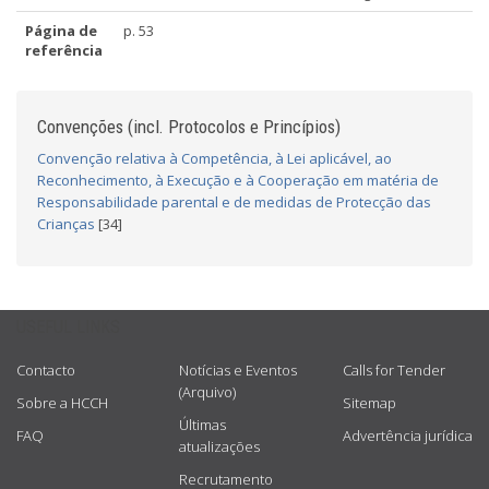
Página de
p. 53
referência
Convenções (incl. Protocolos e Princípios)
Convenção relativa à Competência, à Lei aplicável, ao
Reconhecimento, à Execução e à Cooperação em matéria de
Responsabilidade parental e de medidas de Protecção das
Crianças
[34]
USEFUL LINKS
Contacto
Notícias e Eventos
Calls for Tender
(Arquivo)
Sobre a HCCH
Sitemap
Últimas
FAQ
Advertência jurídica
atualizações
Recrutamento