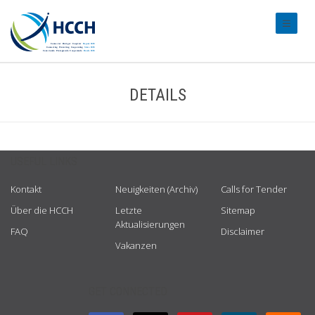
#transl
DETAILS
USEFUL LINKS
Kontakt
Neuigkeiten (Archiv)
Calls for Tender
Über die HCCH
Letzte
Sitemap
Aktualisierungen
FAQ
Disclaimer
Vakanzen
GET CONNECTED