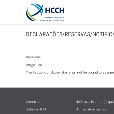
DECLARAÇÕES/RESERVAS/NOTIFIC
Reservas
Artigos: 26
The Republic of Uzbekistan shall not be bound to assume a
USEFUL LINKS
Contacto
Notícias e Eventos (Arqui
Sobre a HCCH
Últimas atualizações