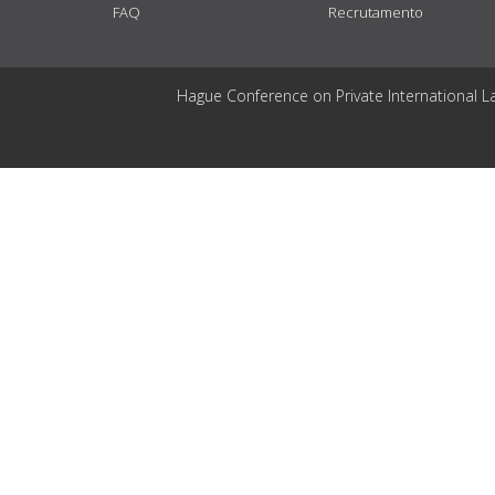
FAQ
Recrutamento
Hague Conference on Private International L