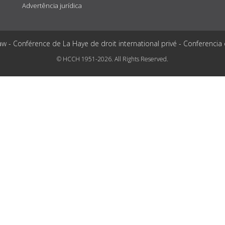
Advertência jurídica
aw - Conférence de La Haye de droit international privé - Conferencia
© HCCH 1951-2026. All Rights Reserved.