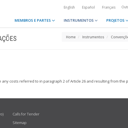
Out
English
Español
Français
MEMBROS E PARTES
INSTRUMENTOS
PROJETOS
AÇÕES
Home
Instrumentos
Convençõe
ny costs referred to in paragraph 2 of Article 26 and resulting from the p
vo)
Calls for Tender
Sitemap