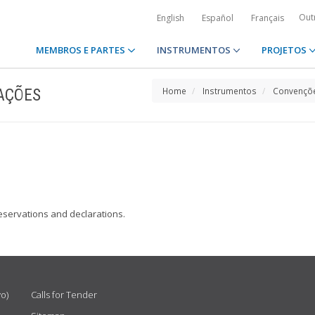
Out
English
Español
Français
MEMBROS E PARTES
INSTRUMENTOS
PROJETOS
AÇÕES
Home
Instrumentos
Convençõe
 reservations and declarations.
vo)
Calls for Tender