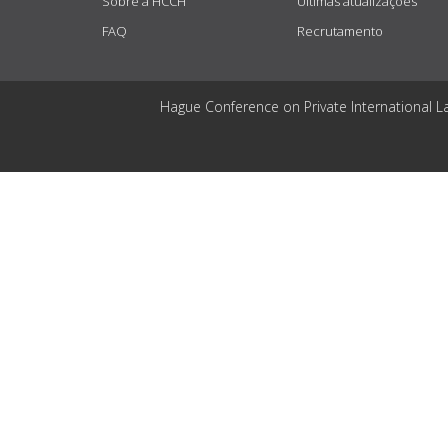
Sobre a HCCH
Últimas atualizações
FAQ
Recrutamento
Hague Conference on Private International L