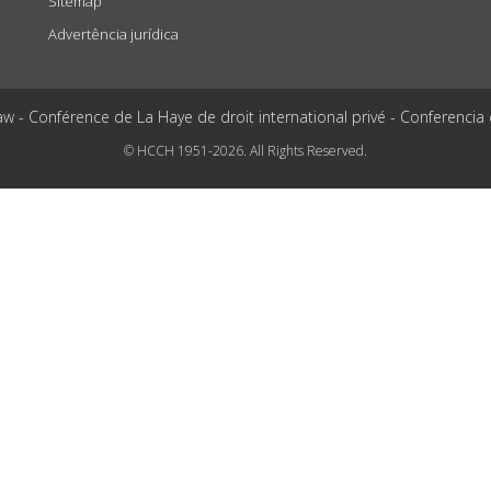
Sitemap
Advertência jurídica
aw - Conférence de La Haye de droit international privé - Conferencia
© HCCH 1951-2026. All Rights Reserved.