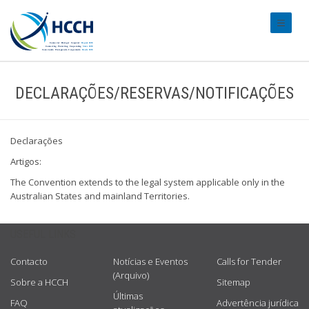
#transl
DECLARAÇÕES/RESERVAS/NOTIFICAÇÕES
Declarações
Artigos:
The Convention extends to the legal system applicable only in the
Australian States and mainland Territories.
USEFUL LINKS
Contacto
Notícias e Eventos
Calls for Tender
(Arquivo)
Sobre a HCCH
Sitemap
Últimas
FAQ
Advertência jurídica