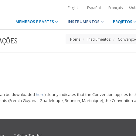
Out
English
Español
Français
MEMBROS E PARTES
INSTRUMENTOS
PROJETOS
AÇÕES
Home
Instrumentos
Convençõe
ch can be downloaded
here
) clearly indicates that the Convention applies to 
s (French Guyana, Guadeloupe, Reunion, Martinique), the Convention appli
vo)
Calls for Tender