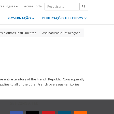
Secure Portal
ras línguas
GOVERNAÇÃO
PUBLICAÇÕES E ESTUDOS
s e outros instrumentos
Assinaturas e Ratificações
the entire territory of the French Republic. Consequently,
es to all of the other French overseas territories.
GET CONNECTED