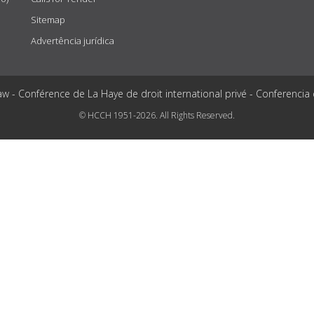
Sitemap
Advertência jurídica
aw - Conférence de La Haye de droit international privé - Conferencia
© HCCH 1951-2026. All Rights Reserved.