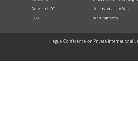
Sobre a HCCH
Últimas atualizações
FAQ
Recrutamento
Hague Conference on Private International L