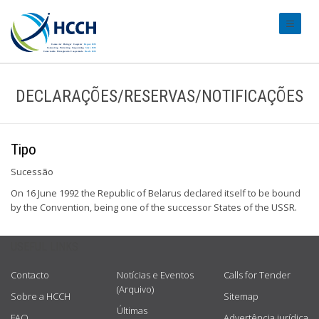
#transl
DECLARAÇÕES/RESERVAS/NOTIFICAÇÕES
Tipo
Sucessão
On 16 June 1992 the Republic of Belarus declared itself to be bound
by the Convention, being one of the successor States of the USSR.
USEFUL LINKS
Contacto
Notícias e Eventos
Calls for Tender
(Arquivo)
Sobre a HCCH
Sitemap
Últimas
FAQ
Advertência jurídica