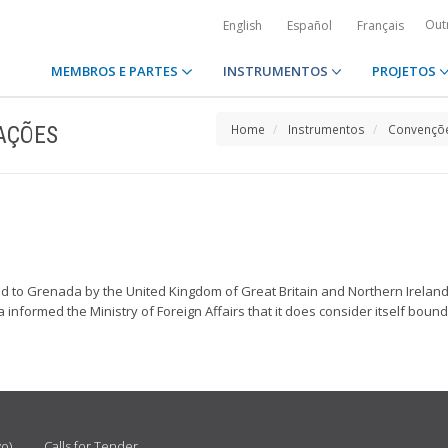
Out
English
Español
Français
MEMBROS E PARTES
INSTRUMENTOS
PROJETOS
AÇÕES
Home
Instrumentos
Convençõe
to Grenada by the United Kingdom of Great Britain and Northern Ireland
ormed the Ministry of Foreign Affairs that it does consider itself bound 
vo)
Calls for Tender