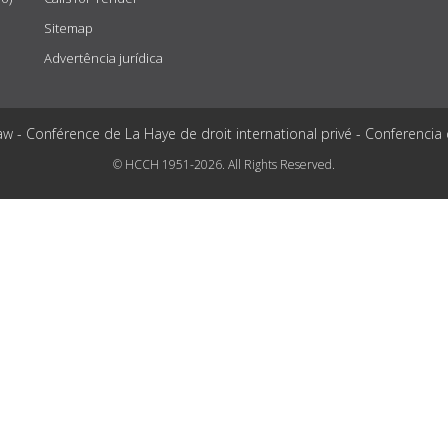
Sitemap
Advertência jurídica
aw - Conférence de La Haye de droit international privé - Conferencia
© HCCH 1951-2026. All Rights Reserved.