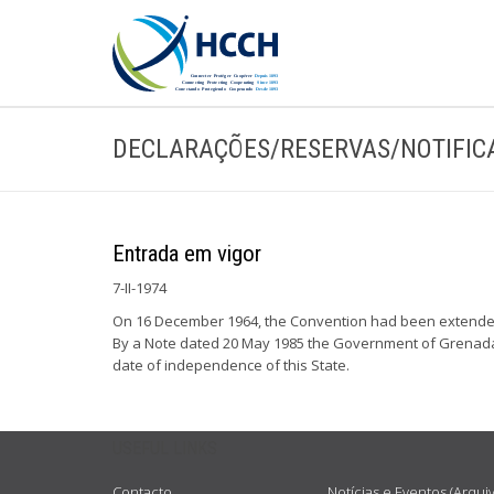
DECLARAÇÕES/RESERVAS/NOTIFIC
Entrada em vigor
7-II-1974
On 16 December 1964, the Convention had been extended 
By a Note dated 20 May 1985 the Government of Grenada inf
date of independence of this State.
USEFUL LINKS
Contacto
Notícias e Eventos (Arqui