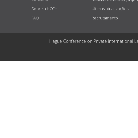
Sobre a HCCH
Últimas atualizações
FAQ
Recrutamento
Hague Conference on Private International L