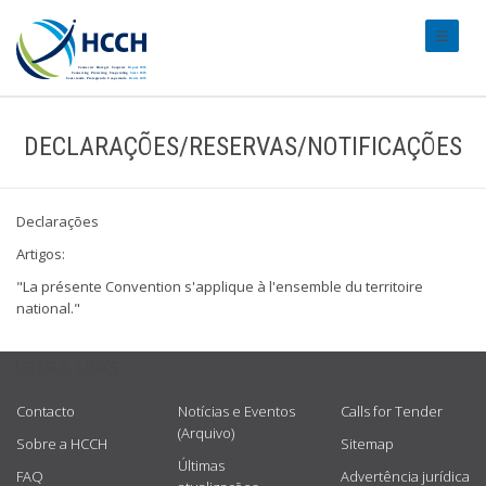
#transl
DECLARAÇÕES/RESERVAS/NOTIFICAÇÕES
Declarações
Artigos:
"La présente Convention s'applique à l'ensemble du territoire
national."
USEFUL LINKS
Contacto
Notícias e Eventos
Calls for Tender
(Arquivo)
Sobre a HCCH
Sitemap
Últimas
FAQ
Advertência jurídica