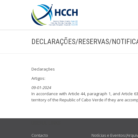
DECLARAÇÕES/RESERVAS/NOTIFIC
Declarações
Artigos:
09-01-2024
In accordance with Article 44, paragraph 1, and Article
territory of the Republic of Cabo Verde if they are accom
USEFUL LINKS
Contacto
Notícias e Eventos (Arqui