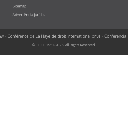
Sitemap
Advertência jurídica
aw - Conférence de La Haye de droit international privé - Conferencia
© HCCH 1951-2026. All Rights Reserved.