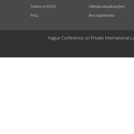
Sobre a HCCH
Últimas atualizações
FAQ
Recrutamento
Hague Conference on Private International L