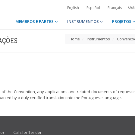
Out
English
Español
Français
MEMBROS E PARTES
INSTRUMENTOS
PROJETOS
AÇÕES
Home
Instrumentos
Convençõe
 63 of the Convention, any applications and related documents of request
panied by a duly certified translation into the Portuguese language.
vo)
Calls for Tender