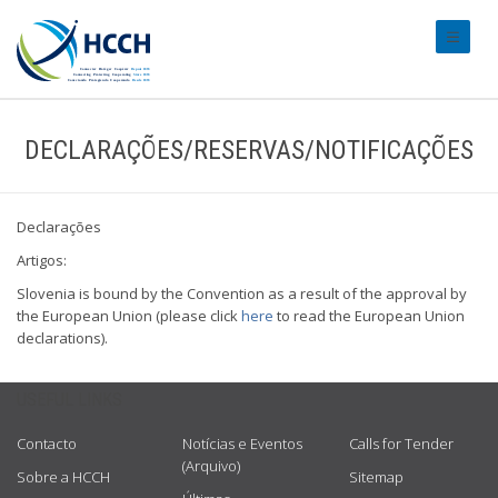
#transl
DECLARAÇÕES/RESERVAS/NOTIFICAÇÕES
Declarações
Artigos:
Slovenia is bound by the Convention as a result of the approval by
the European Union (please click
here
to read the European Union
declarations).
USEFUL LINKS
Contacto
Notícias e Eventos
Calls for Tender
(Arquivo)
Sobre a HCCH
Sitemap