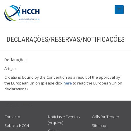
#transl
DECLARAÇÕES/RESERVAS/NOTIFICAÇÕES
Declarações
Artigos:
Croatia is bound by the Convention as a result of the approval by
the European Union (please click
here
to read the European Union
declarations).
USEFUL LINKS
Contacto
Notícias e Eventos
Calls for Tender
(Arquivo)
Sobre a HCCH
Sitemap