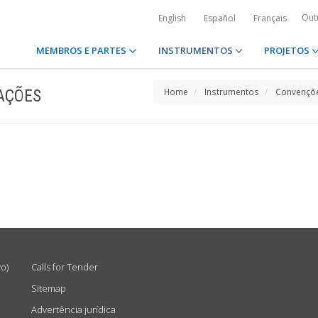
Out
English
Español
Français
MEMBROS E PARTES
INSTRUMENTOS
PROJETOS
AÇÕES
Home
Instrumentos
Convençõe
vo)
Calls for Tender
Sitemap
Advertência jurídica