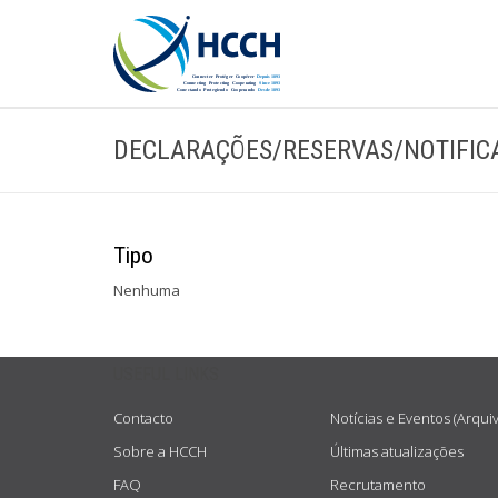
DECLARAÇÕES/RESERVAS/NOTIFIC
Tipo
Nenhuma
USEFUL LINKS
Contacto
Notícias e Eventos (Arqui
Sobre a HCCH
Últimas atualizações
FAQ
Recrutamento