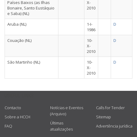
Países Baixos (as Ilhas
X-
Bonaire, Santo Eustáquio
2010
e Saba) (NL)
Aruba (NL)
1-I-
D
1986
Couação (NL)
10-
D
X-
2010
São Martinho (NL)
10-
D
X-
2010
USEFUL LINKS
Contacto
Notícias e Eventos
Calls for Tender
(Arquivo)
Sobre a HCCH
Sitemap
Últimas
FAQ
Advertência jurídica
atualizações